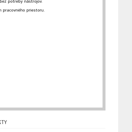
ez potreby nástrojov.
 pracovného priestoru.
.
KTY