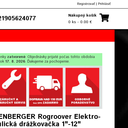
Registrovať
|
Prihlásiť
Nákupný košík
1905624077
0 ks - 0.00 €
enky
zatvorené
. Objednávky prijaté počas tohto obdobia
lok
17. 8. 2026
. Ďakujeme za pochopenie.
NBERGER Rogroover Elektro-
lická drážkovačka 1"-12"