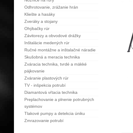
Nožnice na rúry
Odhrotovanie, zrážanie hrán
Kliešte a hasáky
Zveráky a stojany
Ohýbačky rúr
Závitorezy a obvodové drážky
Inštalácie medených rúr
Ručné montážne a inštalačné náradie
Skušobná a meracia technika
Zváracia technika, tvrdé a mäkké
pájkovanie
Zváranie plastových rúr
TV - inšpekcia potrubí
Diamantová vŕtacia technika
Preplachovanie a plnenie potrubných
systémov
Tlakové pumpy a detekcia úniku
Zmrazovanie potrubí