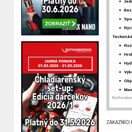
Jed
Bez
Spo
Rýc
Technické
Roz
Hrú
Hydr
Výk
Obj
Max
Rothenber
ZÁKAZNÍCI 