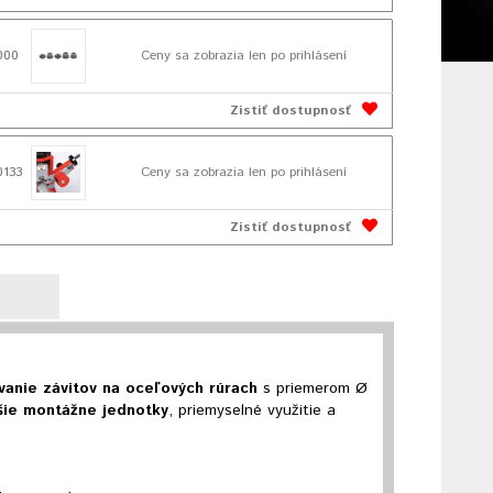
000
Ceny sa zobrazia len po prihlásení
Zistiť dostupnosť
0133
Ceny sa zobrazia len po prihlásení
Zistiť dostupnosť
vanie závitov na oceľových rúrach
s priemerom Ø
čšie montážne jednotky
, priemyselné využitie a