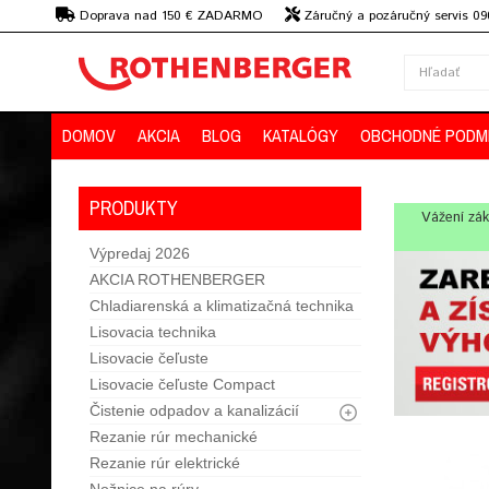
€
Doprava nad 150 € ZADARMO
Záručný a pozáručný servis 09
strojov
DOMOV
AKCIA
BLOG
KATALÓGY
OBCHODNÉ PODM
PRODUKTY
Vážení zák
Výpredaj 2026
AKCIA ROTHENBERGER
Chladiarenská a klimatizačná technika
Lisovacia technika
Lisovacie čeľuste
Lisovacie čeľuste Compact
Čistenie odpadov a kanalizácií
Rezanie rúr mechanické
Rezanie rúr elektrické