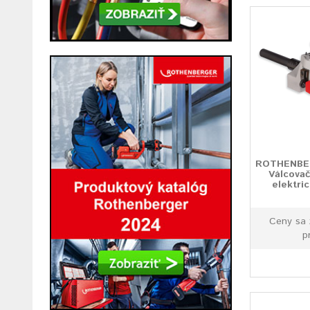
ROTHENBE
Válcovač
elektri
Ceny sa 
p