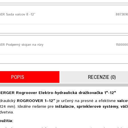
R Sada valcov 8 -12“
887309
 Podperný stojan na rúry
150000
POPIS
RECENZIE (0)
RGER Rogroover Elektro-hydraulická drážkovačka 1"-12"
draulický
ROGROOVER 1–12″
je určený na presné a efektívne
valco
324 mm). Ideálne riešenie pre
inštalácie, sprinklerové systémy, vä
dvetvia.
užitia: