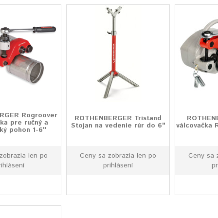
RGER Rogroover
ROTHENBERGER Tristand
ROTHENB
ka pre ručný a
Stojan na vedenie rúr do 6"
válcovačka 
cký pohon 1-6"
zobrazia len po
Ceny sa zobrazia len po
Ceny sa 
rihlásení
prihlásení
pr