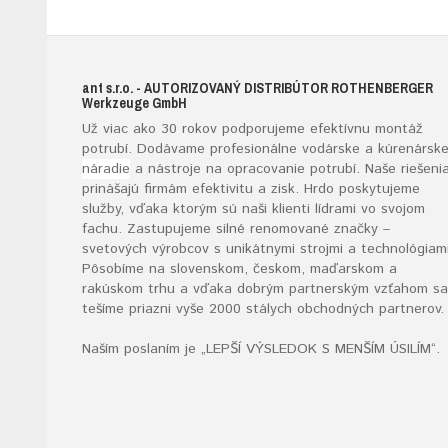
ant s.r.o.
- AUTORIZOVANÝ DISTRIBÚTOR ROTHENBERGER
W
erkzeuge
G
mb
H
Už viac ako 30 rokov podporujeme efektívnu montáž
potrubí. Dodávame profesionálne vodárske a kúrenársk
náradie
a nástroje na opracovanie potrubí. Naše riešeni
prinášajú firmám efektivitu a zisk. Hrdo poskytujeme
služby, vďaka ktorým sú naši klienti lídrami vo svojom
fachu. Zastupujeme silné renomované značky –
svetových výrobcov s unikátnymi strojmi a technológiami
Pôsobíme na slovenskom, českom, maďarskom a
rakúskom trhu a vďaka dobrým partnerským vzťahom sa
tešíme priazni vyše 2000 stálych obchodných partnerov.
Naším poslaním je „LEPŠÍ VÝSLEDOK S MENŠÍM ÚSILÍM“
.