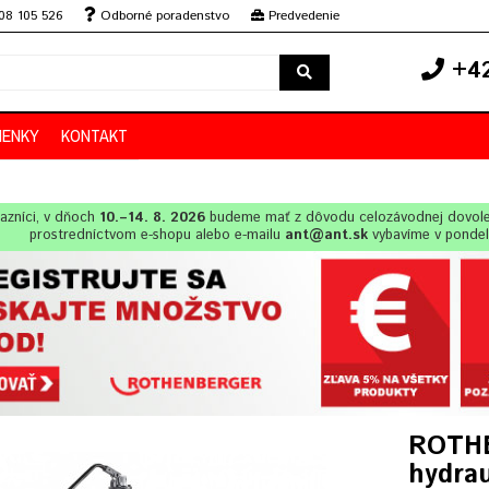
08 105 526
Odborné poradenstvo
Predvedenie
+42
IENKY
KONTAKT
azníci, v dňoch
10.–14. 8. 2026
budeme mať z dôvodu celozávodnej dovol
prostredníctvom e-shopu alebo e-mailu
ant@ant.sk
vybavíme v ponde
ROTHE
hydrau