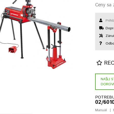
Ceny sa z
Prihl
Dopr
Záruč
Odbo
RECE
NAŠLI 
DOROV
POTREBU
02/601
Manuál