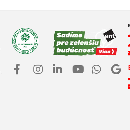
e
a
.