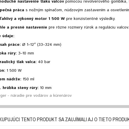
noduché nastavenie tlaku valcov
pomocou revolverového gombíka, b
pečná práca
s nožným spínačom, núdzovým zastavením a osvetlením
ľahlivý a výkonný motor 1 500 W
pre konzistentné výsledky.
hle a presné nastavenie
pre rôzne rozmery rúrok a reguláciu valcov
 údaje:
sah práce:
Ø 1–12″ (33–324 mm)
bka rúry:
3–10 mm
aulický tlak valca:
40 bar
on:
1 500 W
em nádrže:
150 ml
. hrúbka steny rúry:
10 mm
ger - náradie pre vodárov a kúrenárov
KUPUJÚCI TENTO PRODUKT SA ZAUJÍMALI AJ O TIETO PRODU