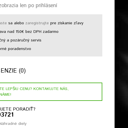
obrazia len po prihlásení
áste
sa alebo
zaregistrujte
pre získanie zľavy
ava nad 150€ bez DPH zadarmo
ný a pozáručný servis
rné poradenstvo
NZIE (0)
STE LEPŠIU CENU? KONTAKUJTE NÁS,
NÁME!
JETE PORADIŤ?
03721
Náhradné diely