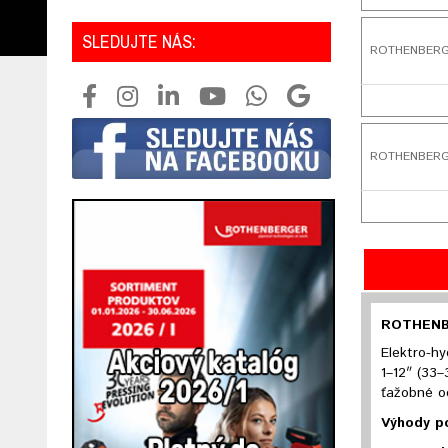
SLEDUJTE NÁS:
ROTHENBERGE
ROTHENBERGER
ROTHENBE
Elektro-hy
1–12″ (33–
ťažobné o
Výhody po