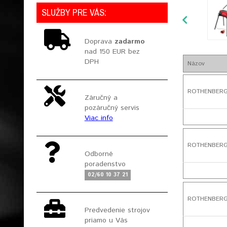
SLUŽBY PRE VÁS:
Doprava
zadarmo
nad 150 EUR bez
DPH
Názov
ROTHENBERGER
Záručný a
pozáručný servis
Viac info
ROTHENBERGER
Odborné
poradenstvo
02/60 10 37 21
ROTHENBERGER
Predvedenie strojov
priamo u Vás