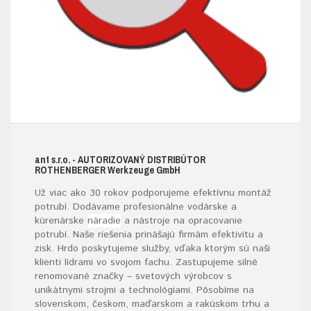
ant s.r.o.
- AUTORIZOVANÝ DISTRIBÚTOR
ROTHENBERGER W
erkzeuge
G
mb
H
Už viac ako 30 rokov podporujeme efektívnu montáž
potrubí. Dodávame profesionálne vodárske a
kúrenárske
náradie
a nástroje na opracovanie
potrubí. Naše riešenia prinášajú firmám efektivitu a
zisk. Hrdo poskytujeme služby, vďaka ktorým sú naši
klienti lídrami vo svojom fachu. Zastupujeme silné
renomované značky – svetových výrobcov s
unikátnymi strojmi a technológiami. Pôsobíme na
slovenskom, českom, maďarskom a rakúskom trhu a