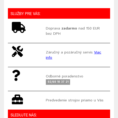
SLUŽBY PRE VÁS:
Doprava
zadarmo
nad 150 EUR
bez DPH
Záručný a pozáručný servis
Viac
info
Odborné poradenstvo
02/60 10 37 21
Predvedenie strojov priamo u Vás
SLEDUJTE NÁS: