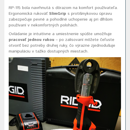
RP-115 bola navrhnutá s dôrazom na komfort používateľa.
Ergonomická rukoväť
SlimGrip
s protišmykovou úpravu
zabezpečuje pevné a pohodlné uchopenie aj pri dlhšom
používaní v nekomfortných polohách.
Ovládanie je intuitívne a umiestnenie spúšte umožňuje
pracovať jednou rukou
– po zalisovaní môžete čeľuste
otvoriť bez potreby druhej ruky, čo výrazne zjednodušuje
manipuláciu v tažko dostupných miestach.