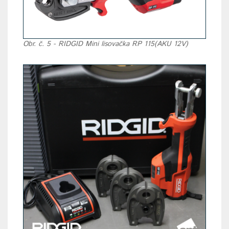
Obr. č. 5 - RIDGID Mini lisovačka RP 115(AKU 12V)