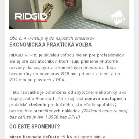
Obr. č. 4 -Prístup aj do najužších priestorov
EKONOMICKÁ A PRAKTICKÁ VOĽBA
RIDGID RP-115 je skvelou voľbou nielen pre profesionálov,
ale aj pre začiatočníkov, ktorí lisujú primárne vnútorné
rozvody domov, bytov a komerčných priestorov. Teda
hlavne rúry do priemerov Ø28 mm pri oceli a medi a do
Ø32 mm pri plastoch / PEX.
Táto lisovačka je odľahčená od zbytočnej elektroniky, ako
displej alebo Bluetooth, čo z nej robí
cenovo dostupné
a
praktické
riešenie
pre každého, kto hľadá spoľahlivý
nástroj bez premrštených nákladov.
(Základná cena za stroj
bez čeľustí je len 1 095€ bez DPH!)
ČO EŠTE SPOMENÚŤ?
Micro lisovacie čeľuste 15 kN
sú oproti mini a