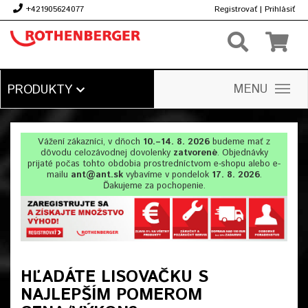
+421905624077
Registrovať
|
Prihlásiť
€
MENU
PRODUKTY
Vážení zákazníci, v dňoch
10.–14. 8. 2026
budeme mať z
dôvodu celozávodnej dovolenky
zatvorené
. Objednávky
prijaté počas tohto obdobia prostredníctvom e-shopu alebo e-
mailu
ant@ant.sk
vybavíme v pondelok
17. 8. 2026
.
Ďakujeme za pochopenie.
HĽADÁTE LISOVAČKU S
NAJLEPŠÍM POMEROM