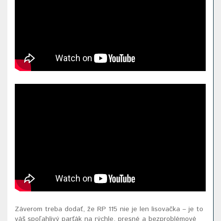
Záverom treba dodať, že RP 115 nie je len lisovačka – je to
váš spoľahlivý parťák na rýchle, presné a bezproblémové