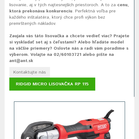
lisovanie, aj v tých najtesnejších priestoroch. A to za
cenu,
ktorá prekonáva konkurenciu
. Perfektná voľba pre
každého inštalatéra, ktorý chce profi výkon bez
premrštených nákladov.
Zaujala vás táto lisovačka a chcete vedieť viac? Prajete
si vyskladať set aj s čeľustami? Alebo hľadáte model
na väčšie priemery? Oslovte nás a radi vám poradíme s
výberom. Volajte na
02/60103721
alebo píšte na
ant@ant.sk
Kontaktujte nás
RIDGID MICRO LISOVAČKA RP 115