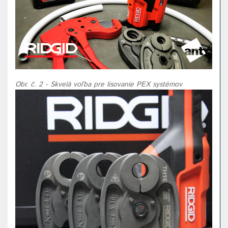
Obr. č. 2 - Skvelá voľba pre lisovanie PEX systémov