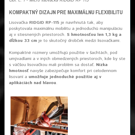
Obr. č. 1 - Micro lisovačka RIDGID RP 115
KOMPAKTNÝ DIZAJN PRE MAXIMÁLNU FLEXIBILITU
Lisovačka
RIDGID RP-115
je navrhnutá tak, aby
poskytovala maximálnu mobilitu a jednoduchú manipuláciu
aj v stiesnených priestoroch.
S hmotnosťou len 1,3 kg a
dĺžkou 33 cm
je to skutočný drobček medzi lisovačkami.
Kompaktné rozmery umožňujú použitie v šachtách, pod
umývadlami a v iných obmedzených priestoroch, kde by ste
s väčšou lisovačkou mali problém sa dostať.
Nízka
hmotnosť
navyše zabezpečuje komfort pri celodennom
lisovaní a
umožňuje jednoduché použitie aj v
aplikáciách nad hlavou
.