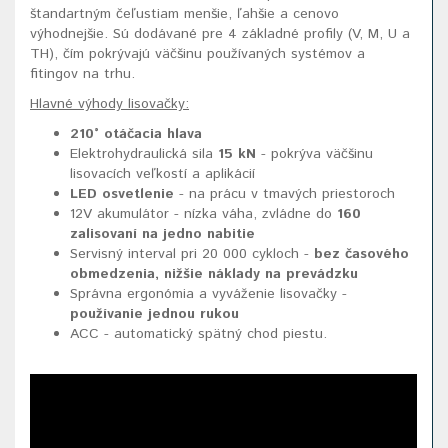
štandartným čeľustiam menšie, ľahšie a cenovo
výhodnejšie. Sú dodávané pre 4 základné profily (V, M, U a
TH), čím pokrývajú väčšinu používaných systémov a
fitingov na trhu.
Hlavné výhody lisovačky:
210° otáčacia hlava
Elektrohydraulická sila
15 kN
- pokrýva väčšinu
lisovacích veľkostí a aplikácií
LED osvetlenie
- na prácu v tmavých priestoroch
12V akumulátor - nízka váha, zvládne do
160
zalisovaní na jedno nabitie
Servisný interval pri 20 000 cykloch -
bez časového
obmedzenia, nižšie náklady na prevádzku
Správna ergonómia a vyváženie lisovačky -
používanie jednou rukou
ACC - automatický spätný chod piestu.