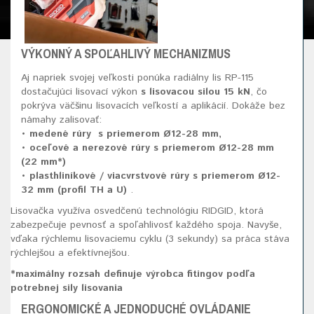
VÝKONNÝ A SPOĽAHLIVÝ MECHANIZMUS
Aj napriek svojej veľkosti ponúka radiálny lis RP-115
dostačujúci lisovací výkon
s lisovacou silou 15 kN
, čo
pokrýva väčšinu lisovacích veľkostí a aplikácií. Dokáže bez
námahy zalisovať:
• medené rúry s priemerom Ø12-28 mm,
• oceľové a nerezové rúry s priemerom Ø12-28 mm
(22 mm*)
• plasthliníkové / viacvrstvové rúry s priemerom Ø12-
32 mm (profil TH a U)
.
Lisovačka využíva osvedčenú technológiu RIDGID, ktorá
zabezpečuje pevnosť a spoľahlivosť každého spoja. Navyše,
vďaka rýchlemu lisovaciemu cyklu (3 sekundy) sa práca stáva
rýchlejšou a efektívnejšou.
*maximálny rozsah definuje výrobca fitingov podľa
potrebnej sily lisovania
ERGONOMICKÉ A JEDNODUCHÉ OVLÁDANIE