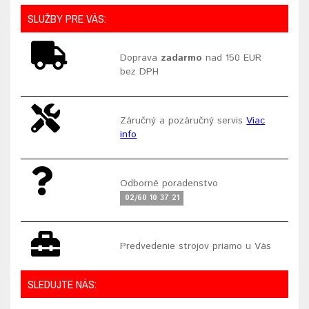
SLUŽBY PRE VÁS:
Doprava
zadarmo
nad 150 EUR
bez DPH
Záručný a pozáručný servis
Viac
info
Odborné poradenstvo
02/60 10 37 21
Predvedenie strojov priamo u Vás
SLEDUJTE NÁS: