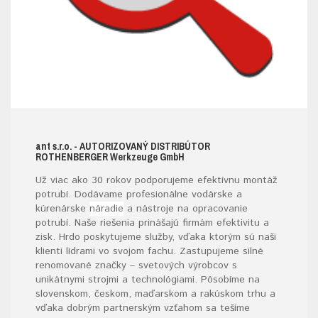
ant s.r.o.
- AUTORIZOVANÝ DISTRIBÚTOR
ROTHENBERGER W
erkzeuge
G
mb
H
Už viac ako 30 rokov podporujeme efektívnu montáž
potrubí. Dodávame profesionálne vodárske a
kúrenárske
náradie
a nástroje na opracovanie
potrubí. Naše riešenia prinášajú firmám efektivitu a
zisk. Hrdo poskytujeme služby, vďaka ktorým sú naši
klienti lídrami vo svojom fachu. Zastupujeme silné
renomované značky – svetových výrobcov s
unikátnymi strojmi a technológiami. Pôsobíme na
slovenskom, českom, maďarskom a rakúskom trhu a
vďaka dobrým partnerským vzťahom sa tešíme