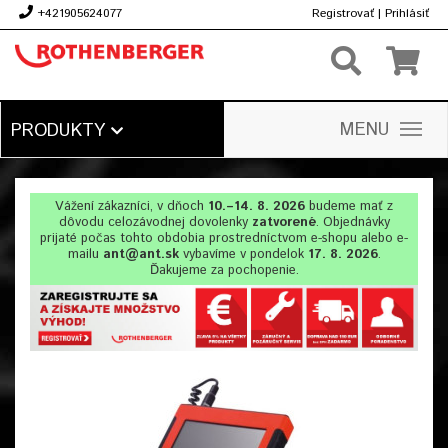
+421905624077
Registrovať
|
Prihlásiť
€
MENU
PRODUKTY
Vážení zákazníci, v dňoch
10.–14. 8. 2026
budeme mať z
dôvodu celozávodnej dovolenky
zatvorené
. Objednávky
prijaté počas tohto obdobia prostredníctvom e-shopu alebo e-
mailu
ant@ant.sk
vybavíme v pondelok
17. 8. 2026
.
Ďakujeme za pochopenie.