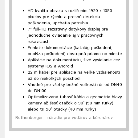
HD kvalita obrazu s rozlíšením 1920 x 1080
pixelov pre rýchlu a presnú detekciu
poškodenia, upchatia potrubia
7” full-HD rezistívny dotykový displej pre
jednoduché ovládanie aj v pracovných
rukaviciach
Funkcie dokumentácie (katalóg poškodení,
analýza poškodení) dostupná priamo na mieste
Aplikácie na dokumentáciu, živé vysielanie cez
systémy iOS a Android
22 m kábel pre aplikácie na veľké vzdialenosti
až do niekoľkých poschodí
Vhodné pre všetky bežné veľkosti rúr od DN40
do DN100
Optimalizovaná tuhosť kábla a geometria hlavy
kamery až šesť otáčok o 90° (50 mm rúrky)
alebo tri 90° otáčky (40 mm rúrky)
Rothenberger - náradie pre vodárov a kúrenárov