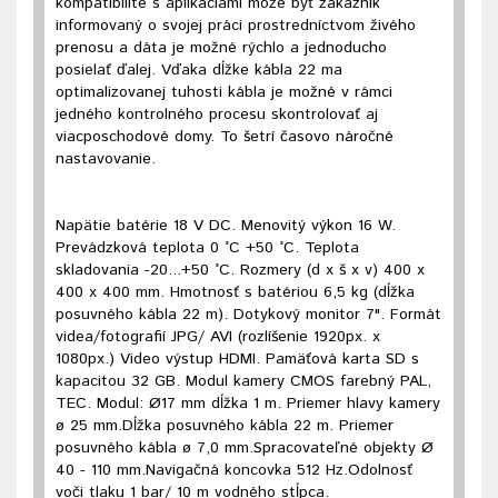
kompatibilite s aplikáciami môže byť zákazník
informovaný o svojej práci prostredníctvom živého
prenosu a dáta je možné rýchlo a jednoducho
posielať ďalej. Vďaka dĺžke kábla 22 ma
optimalizovanej tuhosti kábla je možné v rámci
jedného kontrolného procesu skontrolovať aj
viacposchodové domy. To šetrí časovo náročné
nastavovanie.
Napätie batérie 18 V DC. Menovitý výkon 16 W.
Prevádzková teplota 0 °C +50 °C. Teplota
skladovania -20...+50 °C. Rozmery (d x š x v) 400 x
400 x 400 mm. Hmotnosť s batériou 6,5 kg (dĺžka
posuvného kábla 22 m). Dotykový monitor 7". Formát
videa/fotografií JPG/ AVI (rozlíšenie 1920px. x
1080px.) Video výstup HDMI. Pamäťová karta SD s
kapacitou 32 GB. Modul kamery CMOS farebný PAL,
TEC. Modul: Ø17 mm dĺžka 1 m. Priemer hlavy kamery
ø 25 mm.Dĺžka posuvného kábla 22 m. Priemer
posuvného kábla ø 7,0 mm.Spracovateľné objekty Ø
40 - 110 mm.Navigačná koncovka 512 Hz.Odolnosť
voči tlaku 1 bar/ 10 m vodného stĺpca.