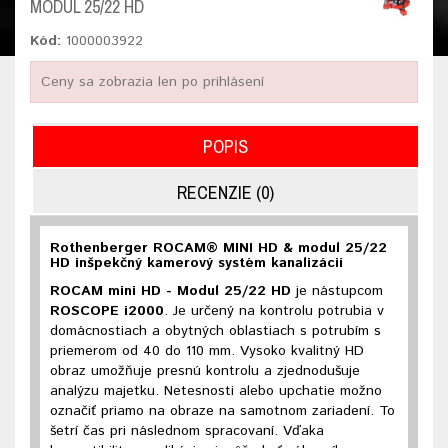
MODUL 25/22 HD
Kód:
1000003922
Ceny sa zobrazia len po prihlásení
POPIS
RECENZIE (0)
Rothenberger ROCAM® MINI HD & modul 25/22
HD inšpekčný kamerový systém kanalizácií
ROCAM mini HD - Modul 25/22 HD
je nástupcom
ROSCOPE i2000
. Je určený na kontrolu potrubia v
domácnostiach a obytných oblastiach s potrubím s
priemerom od 40 do 110 mm. Vysoko kvalitný HD
obraz umožňuje presnú kontrolu a zjednodušuje
analýzu majetku. Netesnosti alebo upchatie možno
označiť priamo na obraze na samotnom zariadení. To
šetrí čas pri následnom spracovaní. Vďaka