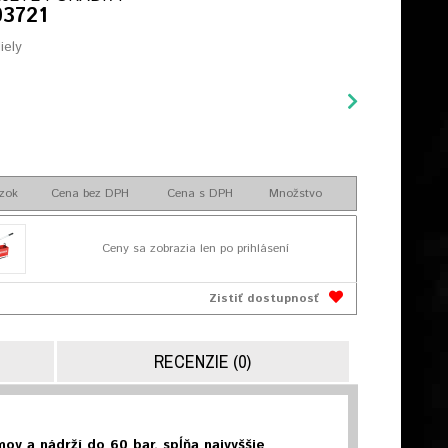
03721
iely
zok
Cena bez DPH
Cena s DPH
Množstvo
Ceny sa zobrazia len po prihlásení
Zistiť dostupnosť
RECENZIE (0)
v a nádrží do 60 bar, spĺňa najvyššie