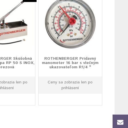
RGER Skúšobná
ROTHENBERGER Prídavný
pa RP 50 S INOX,
manometer 16 bar s vlečným
erezová
ukazovateľom R1/4 "
zobrazia len po
Ceny sa zobrazia len po
ihlásení
prihlásení