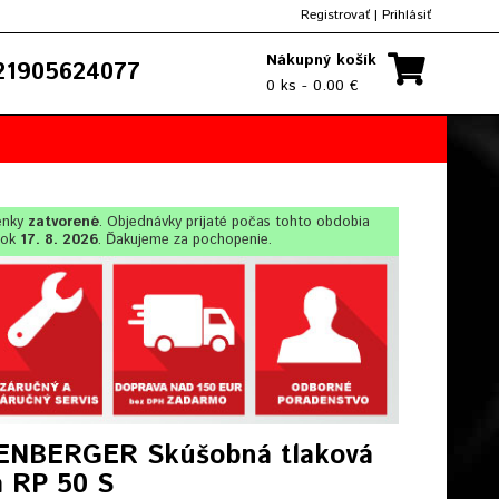
Registrovať
|
Prihlásiť
Nákupný košík
1905624077
0 ks - 0.00 €
enky
zatvorené
. Objednávky prijaté počas tohto obdobia
lok
17. 8. 2026
. Ďakujeme za pochopenie.
NBERGER Skúšobná tlaková
 RP 50 S