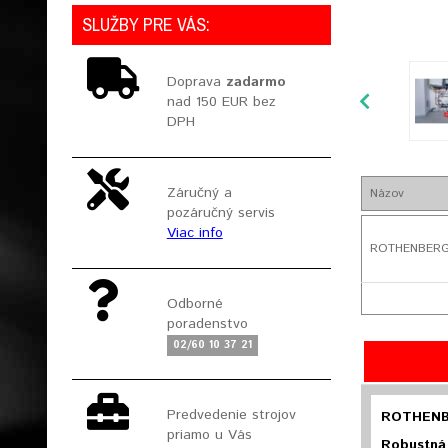
SLUŽBY PRE VÁS:
Doprava
zadarmo
nad 150 EUR bez
DPH
Záručný a
Názov
pozáručný servis
Viac info
ROTHENBERGER
Odborné
poradenstvo
02/60 10 37 21
Predvedenie strojov
ROTHENBE
priamo u Vás
Robustná 