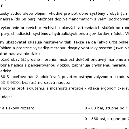
ky
kúšky vodou alebo olejem, vhodné pre potrubné systémy v obytných 
 nádrže (do 60 bar). Možnosť doplniť manometrom s veľmi podrobným 
vykonanie presných a rýchlych tlakových a tesniacich skúšok potru
pary, chladiacich systémov, hydraulických prístrojov, kotlov, nádob. 
ný ukazovateľ ukazuje nastavený tlak, takže sa dá ľahko určiť pokle
ahlivé a precizné výsledky merania: dvojitý ventilový systém (Twin 
ilné nastavenie tlaku
možné obzvlášť presné meranie: možnosť dokúpiť prídavný manometr s
šobná hadica s pancierovanou vložkou zabraňuje chybnému meraniu, k
vádzky
 50-S: oceľová nádrž odolná voči poveternostným vplyvom a chlad
 50-S INOX
: kvalitná nerezová nádoba
 odolná proti skrúteniu, s možností aretácie - vďaka ergonomickej r
 údaje:
 a tlakový rozsah:
0 - 60 bar, stupne po 1
0 - 860 psi, stupne po 