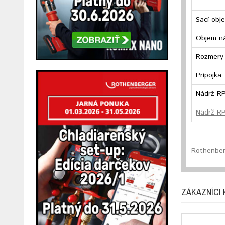
Sací obj
Objem n
Rozmery (
Prípojka:
Nádrž RP
Nádrž R
Rothenber
ZÁKAZNÍCI 