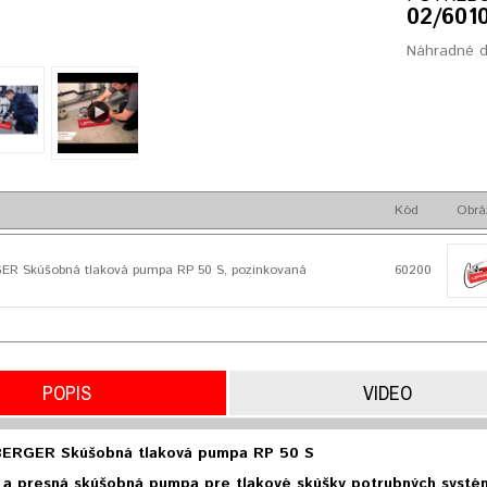
02/601
Náhradné d
Kód
Obrá
 Skúšobná tlaková pumpa RP 50 S, pozinkovaná
60200
POPIS
VIDEO
RGER Skúšobná tlaková pumpa RP 50 S
a presná skúšobná pumpa pre tlakové skúšky potrubných systémo