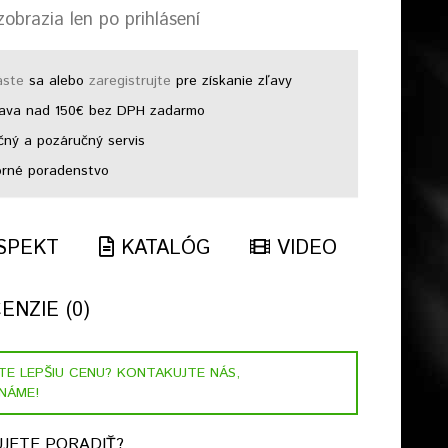
obrazia len po prihlásení
áste
sa alebo
zaregistrujte
pre získanie zľavy
ava nad 150€ bez DPH zadarmo
ný a pozáručný servis
rné poradenstvo
SPEKT
KATALÓG
VIDEO
NZIE (0)
STE LEPŠIU CENU? KONTAKUJTE NÁS,
NÁME!
JETE PORADIŤ?