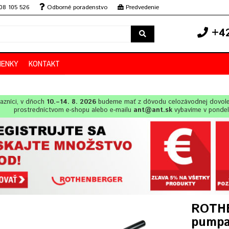
08 105 526
Odborné poradenstvo
Predvedenie
+42
IENKY
KONTAKT
azníci, v dňoch
10.–14. 8. 2026
budeme mať z dôvodu celozávodnej dovol
prostredníctvom e-shopu alebo e-mailu
ant@ant.sk
vybavíme v ponde
ROTHE
pumpa