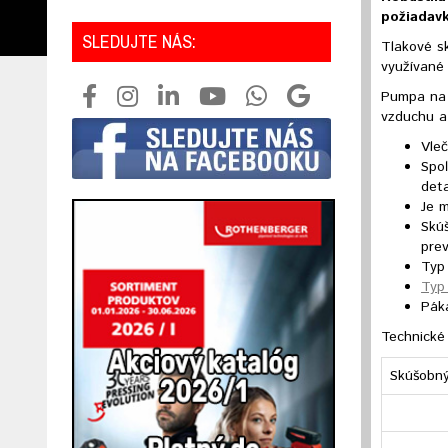
požiadav
SLEDUJTE NÁS:
Tlakové s
využívané
Pumpa na 
vzduchu a 
Vleč
Spoľ
deta
Je 
Skú
pre
Typ
Typ
Páka
Technické
Skúšobný