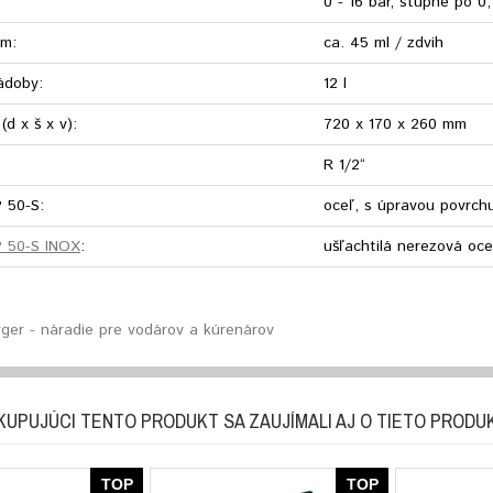
0 - 16 bar, stupne po 0,
em:
ca. 45 ml / zdvih
ádoby:
12 l
d x š x v):
720 x 170 x 260 mm
R 1/2“
 50-S:
oceľ, s úpravou povr
P 50-S INOX
:
ušľachtilá nerezová oce
ger - náradie pre vodárov a kúrenárov
KUPUJÚCI TENTO PRODUKT SA ZAUJÍMALI AJ O TIETO PRODU
TOP
TOP