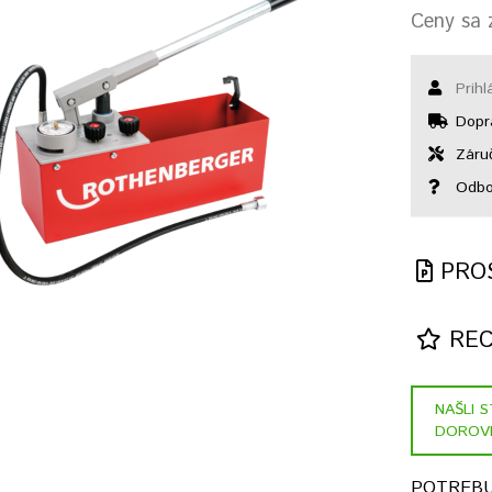
Ceny sa z
Prihl
Dopr
Záruč
Odbo
PRO
RECE
NAŠLI 
DOROV
POTREBU