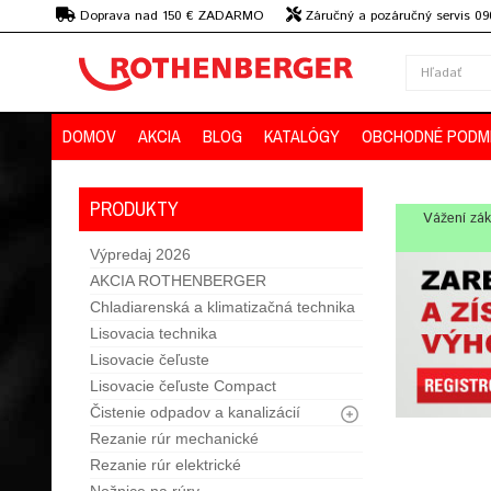
€
Doprava nad 150 € ZADARMO
Záručný a pozáručný servis 09
strojov
DOMOV
AKCIA
BLOG
KATALÓGY
OBCHODNÉ PODM
PRODUKTY
Vážení zák
Výpredaj 2026
AKCIA ROTHENBERGER
Chladiarenská a klimatizačná technika
Lisovacia technika
Lisovacie čeľuste
Lisovacie čeľuste Compact
Čistenie odpadov a kanalizácií
Rezanie rúr mechanické
Rezanie rúr elektrické