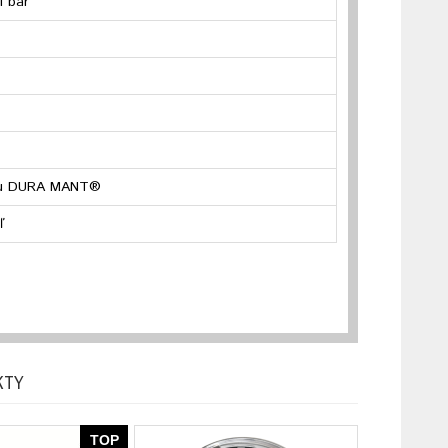
1 bar
chu DURA MANT®
ľ
KTY
TOP