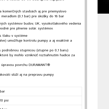
a komerčných stavbách aj pre priemyslovo
meradlom (0,1 bar) pre skúšky do 16 bar
bných systémov budov, UK, vysokotlakového vedenia
Vhodné pre plnenie solár. systémov.
s tlaku v systéme
Valve) umožňuje kontrolu pumpy a aj exaktné a
 podrobnou stupnicou (stupne po 0,1 baru)
toré by mohlo vzniknúť roztiahnutím hadice za
u s úpravou povrchu DURAMANT®
ukoväti slúží aj na prepravu pumpy
 bar
20 psi