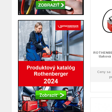
ROTHENBE
tlakov
Ceny sa 
p