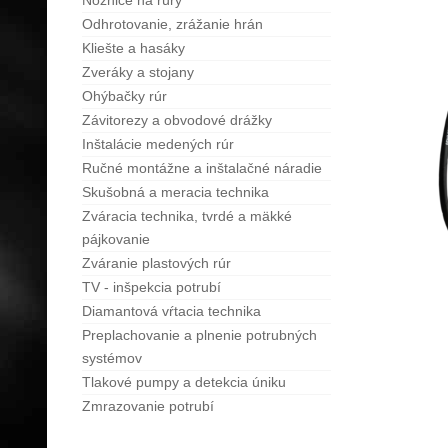
Nožnice na rúry
Odhrotovanie, zrážanie hrán
Kliešte a hasáky
Zveráky a stojany
Ohýbačky rúr
Závitorezy a obvodové drážky
Inštalácie medených rúr
Ručné montážne a inštalačné náradie
Skušobná a meracia technika
Zváracia technika, tvrdé a mäkké
pájkovanie
Zváranie plastových rúr
TV - inšpekcia potrubí
Diamantová vŕtacia technika
Preplachovanie a plnenie potrubných
systémov
Tlakové pumpy a detekcia úniku
Zmrazovanie potrubí