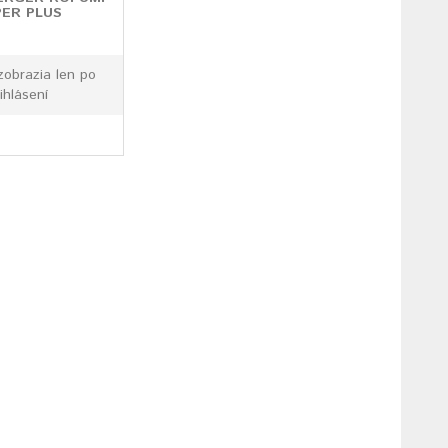
PER PLUS
zobrazia len po
ihlásení