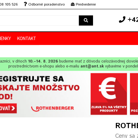
08 105 526
Odborné poradenstvo
Predvedenie
+42
IENKY
KONTAKT
azníci, v dňoch
10.–14. 8. 2026
budeme mať z dôvodu celozávodnej dovol
prostredníctvom e-shopu alebo e-mailu
ant@ant.sk
vybavíme v ponde
ROTHE
Ceny sa z