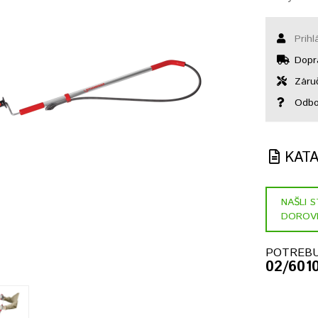
Prihl
Dopr
Záruč
Odbo
KAT
NAŠLI 
DOROV
POTREBU
02/601