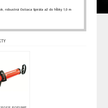
ok, robustná čistiaca špirála až do hĺbky 1,0 m
KTY
ERGER ROPUMP