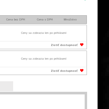
Cena bez DPH
Cena s DPH
Množstvo
Ceny sa zobrazia len po prihlásení
Zistiť dostupnosť
Ceny sa zobrazia len po prihlásení
Zistiť dostupnosť