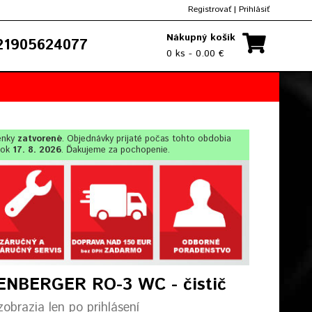
Registrovať
|
Prihlásiť
Nákupný košík
1905624077
0 ks - 0.00 €
enky
zatvorené
. Objednávky prijaté počas tohto obdobia
lok
17. 8. 2026
. Ďakujeme za pochopenie.
NBERGER RO-3 WC - čistič
obrazia len po prihlásení