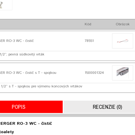
Kód
Obrázok
R RO-3 WC - čistič
78551
1/2”; pevná súdkovitý vrták
 RO-3 WC - čistič s T - spojkou
1500001324
 1/2” s T - spojkou pre výmenu koncových vrtákov
POPIS
RECENZIE (0)
RGER RO-3 WC - čistič
toalety