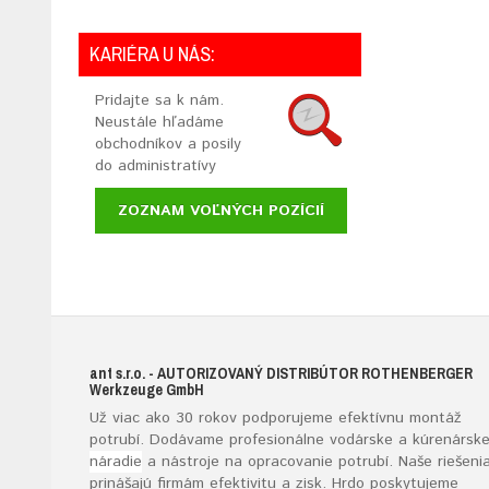
KARIÉRA U NÁS:
Pridajte sa k nám.
Neustále hľadáme
obchodníkov a posily
do administratívy
ZOZNAM VOĽNÝCH POZÍCIÍ
ant s.r.o.
- AUTORIZOVANÝ DISTRIBÚTOR ROTHENBERGER
W
erkzeuge
G
mb
H
Už viac ako 30 rokov podporujeme efektívnu montáž
potrubí. Dodávame profesionálne vodárske a kúrenársk
náradie
a nástroje na opracovanie potrubí. Naše riešeni
prinášajú firmám efektivitu a zisk. Hrdo poskytujeme