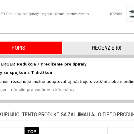
 Redukcia pre špirály, negativ 32mm, pozitiv 22mm
072462
POPIS
RECENZIE (0)
RGER Redukcia / Predĺženie pre špirály
ly so spojkou s T drážkou
nom rozsahu je možné adaptovať aj nástroje s vetšími alebo menším
ger - náradie pre vodárov a kúrenárov
KUPUJÚCI TENTO PRODUKT SA ZAUJÍMALI AJ O TIETO PRODU
TOP