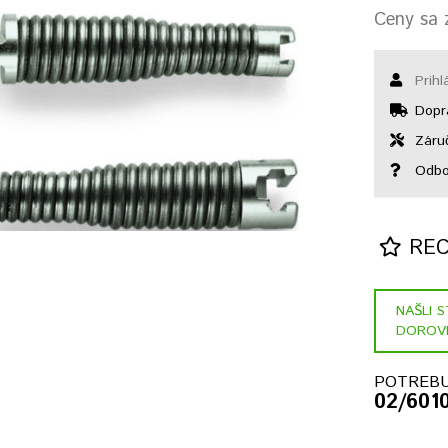
Ceny sa z
Prihl
Dopr
Záruč
Odbo
RECE
NAŠLI 
DOROV
POTREBU
02/601