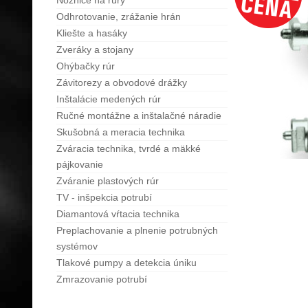
Nožnice na rúry
Odhrotovanie, zrážanie hrán
Kliešte a hasáky
Zveráky a stojany
Ohýbačky rúr
Závitorezy a obvodové drážky
Inštalácie medených rúr
Ručné montážne a inštalačné náradie
Skušobná a meracia technika
Zváracia technika, tvrdé a mäkké
pájkovanie
Zváranie plastových rúr
TV - inšpekcia potrubí
Diamantová vŕtacia technika
Preplachovanie a plnenie potrubných
systémov
Tlakové pumpy a detekcia úniku
Zmrazovanie potrubí