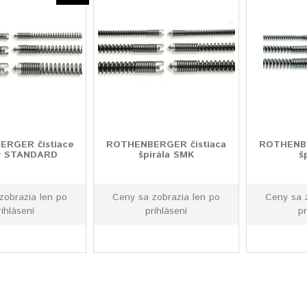
RGER čistiace
ROTHENBERGER čistiaca
ROTHENBE
ly STANDARD
špirála SMK
š
zobrazia len po
Ceny sa zobrazia len po
Ceny sa 
rihlásení
prihlásení
pr