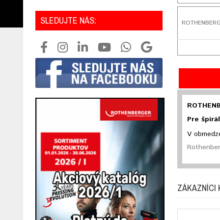
SLEDUJTE NÁS:
ROTHENBERGER
ROTHENBE
Pre špirá
V obmedze
Rothenber
ZÁKAZNÍCI 