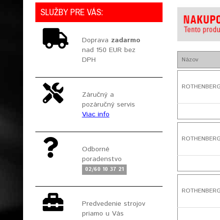
SLUŽBY PRE VÁS:
Doprava
zadarmo
nad 150 EUR bez
DPH
Názov
ROTHENBERGER 
Záručný a
pozáručný servis
Viac info
ROTHENBERGER 
Odborné
poradenstvo
02/60 10 37 21
ROTHENBERGER 
Predvedenie strojov
priamo u Vás