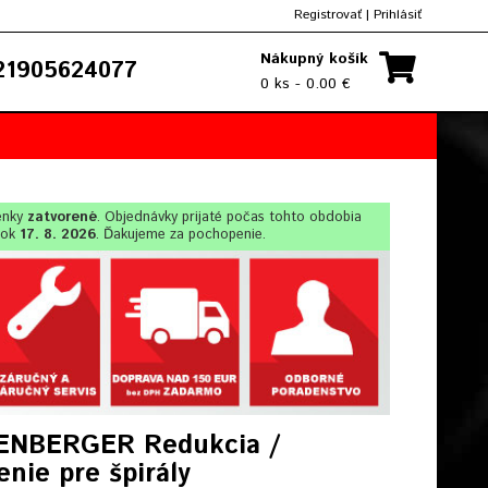
Registrovať
|
Prihlásiť
Nákupný košík
1905624077
0 ks - 0.00 €
enky
zatvorené
. Objednávky prijaté počas tohto obdobia
lok
17. 8. 2026
. Ďakujeme za pochopenie.
NBERGER Redukcia /
enie pre špirály