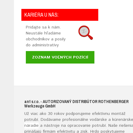
KARIÉRA U NÁS:
Pridajte sa k nám.
Neustále hľadáme
obchodníkov a posily
do administratívy
ZOZNAM VOĽNÝCH POZÍCIÍ
ant s.r.o.
- AUTORIZOVANÝ DISTRIBÚTOR ROTHENBERGER
W
erkzeuge
G
mb
H
Už viac ako 30 rokov podporujeme efektívnu montáž
potrubí. Dodávame profesionálne vodárske a kúrenársk
náradie
a nástroje na opracovanie potrubí. Naše riešeni
prinášajú firmám efektivitu a zisk. Hrdo poskytujeme