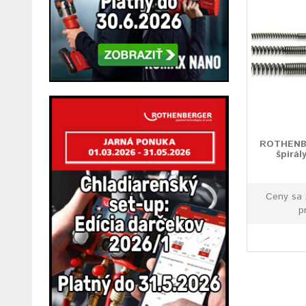
ROTHENBE
špirá
Ceny sa 
p