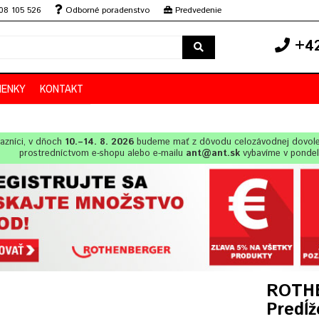
08 105 526
Odborné poradenstvo
Predvedenie
+42
IENKY
KONTAKT
azníci, v dňoch
10.–14. 8. 2026
budeme mať z dôvodu celozávodnej dovol
prostredníctvom e-shopu alebo e-mailu
ant@ant.sk
vybavíme v ponde
ROTHE
Predĺž