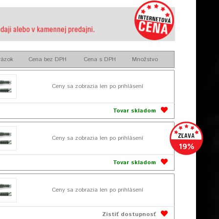
rázok
Cena bez DPH
Cena s DPH
Množstvo
Ceny sa zobrazia len po prihlásení
Tovar skladom
Ceny sa zobrazia len po prihlásení
19%
Tovar skladom
Ceny sa zobrazia len po prihlásení
Zistiť dostupnosť