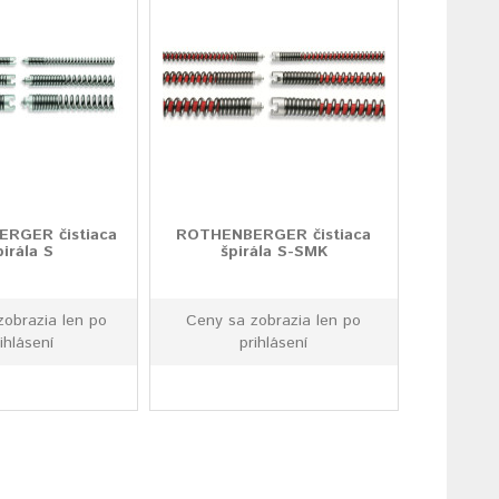
RGER čistiaca
ROTHENBERGER čistiaca
pirála S
špirála S-SMK
zobrazia len po
Ceny sa zobrazia len po
ihlásení
prihlásení