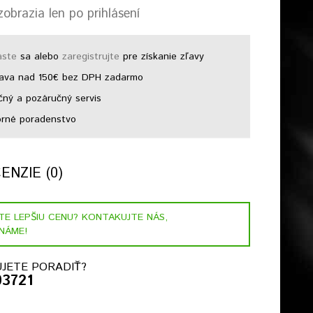
obrazia len po prihlásení
áste
sa alebo
zaregistrujte
pre získanie zľavy
ava nad 150€ bez DPH zadarmo
ný a pozáručný servis
rné poradenstvo
NZIE (0)
STE LEPŠIU CENU? KONTAKUJTE NÁS,
NÁME!
JETE PORADIŤ?
03721