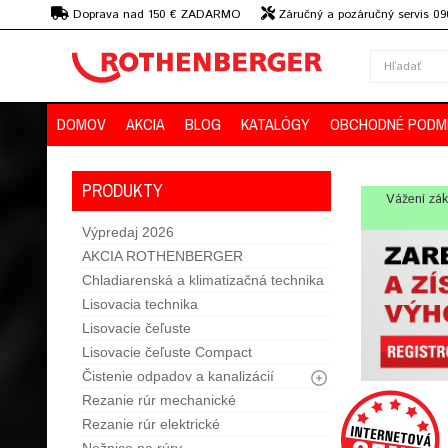
€
Doprava nad 150 € ZADARMO
Záručný a pozáručný servis 09
strojov
DOMOV
AKCIA
BLOG
KATALÓGY
OBCHODNÉ PODM
PRODUKTY
Vážení zák
Výpredaj 2026
AKCIA ROTHENBERGER
Chladiarenská a klimatizačná technika
Lisovacia technika
Lisovacie čeľuste
Lisovacie čeľuste Compact
Čistenie odpadov a kanalizácií
Rezanie rúr mechanické
Rezanie rúr elektrické