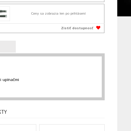
Ceny sa zobrazia len po prihlásení
Zistiť dostupnosť
i upínačmi
KTY