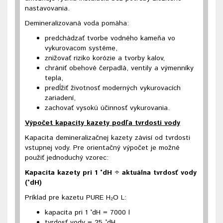
nastavovania.
Demineralizovaná voda pomáha:
predchádzať tvorbe vodného kameňa vo
vykurovacom systéme,
znižovať riziko korózie a tvorby kalov,
chrániť obehové čerpadlá, ventily a výmenníky
tepla,
predĺžiť životnosť moderných vykurovacích
zariadení,
zachovať vysokú účinnosť vykurovania.
Výpočet kapacity kazety podľa tvrdosti vody
Kapacita demineralizačnej kazety závisí od tvrdosti
vstupnej vody. Pre orientačný výpočet je možné
použiť jednoduchý vzorec:
Kapacita kazety pri 1 °dH ÷ aktuálna tvrdosť vody
(°dH)
Príklad pre kazetu PURE H₂O L:
kapacita pri 1 °dH = 7000 l
tvrdosť vody = 25 °dH