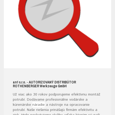
ant s.r.o.
- AUTORIZOVANÝ DISTRIBÚTOR
ROTHENBERGER W
erkzeuge
G
mb
H
Už viac ako 30 rokov podporujeme efektívnu montáž
potrubí. Dodávame profesionálne vodárske a
kúrenárske
náradie
a nástroje na opracovanie
potrubí. Naše riešenia prinášajú firmám efektivitu a
zisk. Hrdo poskytujeme služby, vďaka ktorým sú naši