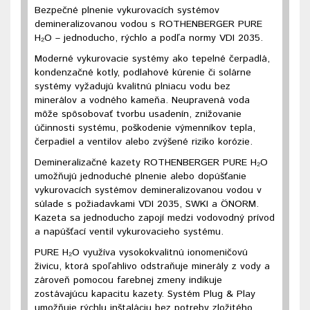
Bezpečné plnenie vykurovacích systémov
demineralizovanou vodou s ROTHENBERGER PURE
H₂O – jednoducho, rýchlo a podľa normy VDI 2035.
Moderné vykurovacie systémy ako tepelné čerpadlá,
kondenzačné kotly, podlahové kúrenie či solárne
systémy vyžadujú kvalitnú plniacu vodu bez
minerálov a vodného kameňa. Neupravená voda
môže spôsobovať tvorbu usadenín, znižovanie
účinnosti systému, poškodenie výmenníkov tepla,
čerpadiel a ventilov alebo zvýšené riziko korózie.
Demineralizačné kazety ROTHENBERGER PURE H₂O
umožňujú jednoduché plnenie alebo dopúšťanie
vykurovacích systémov demineralizovanou vodou v
súlade s požiadavkami VDI 2035, SWKI a ÖNORM.
Kazeta sa jednoducho zapojí medzi vodovodný prívod
a napúšťací ventil vykurovacieho systému.
PURE H₂O využíva vysokokvalitnú ionomeničovú
živicu, ktorá spoľahlivo odstraňuje minerály z vody a
zároveň pomocou farebnej zmeny indikuje
zostávajúcu kapacitu kazety. Systém Plug & Play
umožňuje rýchlu inštaláciu bez potreby zložitého