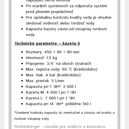
napúšťací ventil kúrenia.
Pri starších systémoch sa odporúča systém
pred plnením prepláchnuť.
Pre optimálnu kontrolu kvality vody je vhodné
sledovať vodivosť alebo tvrdosť vody.
Kapacita kazety závisí od vstupnej tvrdosti
vody.
Technické parametre – kazeta S
Rozmery: 450 × 80 × 80 mm
Hmotnosť: 1,5 kg
Pripojenie: 3/4” na oboch stranách
Max. teplota vody: 60 °C (krátkodobo)
Max. tlak: 4 bar (krátkodobo)
Max. prietok: 5 l/min
Kapacita pri 1 °dH*: 2 000 l
Kazeta M: 4 000 l pri 1 °dH
Kazeta L: 7 000 l pri 1 °dH
Kapacita pri 14 °dH*: približne 140 l
*Uvedené hodnoty kapacity sú orientačné a závisia od kvality a
tvrdosti vstupnej vody.
Rothenberger - náradie pre vodárov a kúrenárov