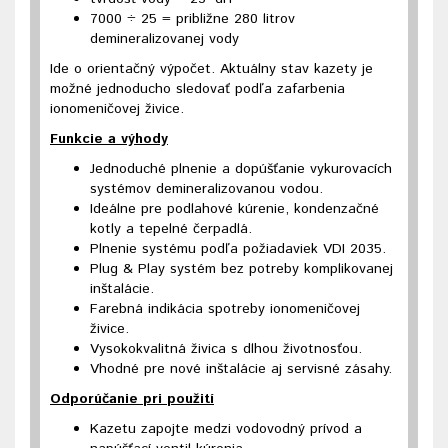
7000 ÷ 25 = približne 280 litrov
demineralizovanej vody
Ide o orientačný výpočet. Aktuálny stav kazety je
možné jednoducho sledovať podľa zafarbenia
ionomeničovej živice.
Funkcie a výhody
Jednoduché plnenie a dopúšťanie vykurovacích
systémov demineralizovanou vodou.
Ideálne pre podlahové kúrenie, kondenzačné
kotly a tepelné čerpadlá.
Plnenie systému podľa požiadaviek VDI 2035.
Plug & Play systém bez potreby komplikovanej
inštalácie.
Farebná indikácia spotreby ionomeničovej
živice.
Vysokokvalitná živica s dlhou životnosťou.
Vhodné pre nové inštalácie aj servisné zásahy.
Odporúčanie pri použití
Kazetu zapojte medzi vodovodný prívod a