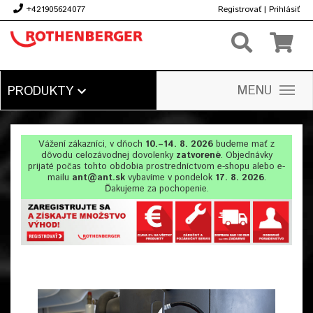
+421905624077
Registrovať
|
Prihlásiť
€
MENU
PRODUKTY
Vážení zákazníci, v dňoch
10.–14. 8. 2026
budeme mať z
dôvodu celozávodnej dovolenky
zatvorené
. Objednávky
prijaté počas tohto obdobia prostredníctvom e-shopu alebo e-
mailu
ant@ant.sk
vybavíme v pondelok
17. 8. 2026
.
Ďakujeme za pochopenie.