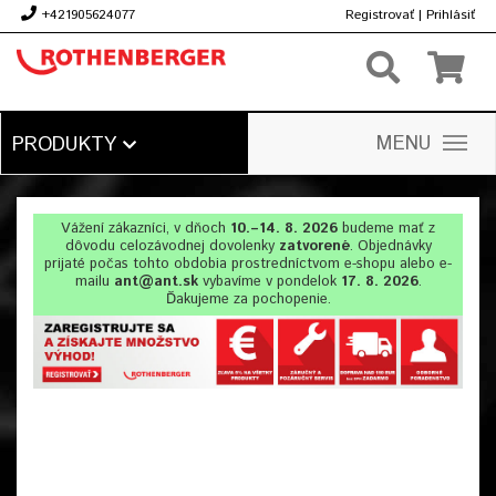
+421905624077
Registrovať
|
Prihlásiť
€
MENU
PRODUKTY
Vážení zákazníci, v dňoch
10.–14. 8. 2026
budeme mať z
dôvodu celozávodnej dovolenky
zatvorené
. Objednávky
prijaté počas tohto obdobia prostredníctvom e-shopu alebo e-
mailu
ant@ant.sk
vybavíme v pondelok
17. 8. 2026
.
Ďakujeme za pochopenie.