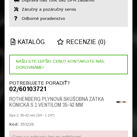
Doprava nad 150€ bez DPH zadarmo
Záručný a pozáručný servis
Odborné poradenstvo
KATALÓG
RECENZIE (0)
NAŠLI STE LEPŠIU CENU? KONTAKUJTE NÁS,
DOROVNÁME!
POTREBUJETE PORADIŤ?
02/60103721
ROTHENBERG PLYNOVÁ SKÚŠOBNÁ ZÁTKA
KÓNICKÁ S 1 VENTILOM 35-42 MM
Size 2; 35-42 mm (3/4 - 1 1/4")
Kód:
351226
Ceny sa zobrazia len po prihlásení