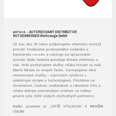
ant s.r.o.
- AUTORIZOVANÝ DISTRIBÚTOR
ROTHENBERGER W
erkzeuge
G
mb
H
Už viac ako 30 rokov podporujeme efektívnu montáž
potrubí. Dodávame profesionálne vodárske a
kúrenárske
náradie
a nástroje na opracovanie
potrubí. Naše riešenia prinášajú firmám efektivitu a
zisk. Hrdo poskytujeme služby, vďaka ktorým sú naši
klienti lídrami vo svojom fachu. Zastupujeme silné
renomované značky – svetových výrobcov s
unikátnymi strojmi a technológiami. Pôsobíme na
slovenskom, českom, maďarskom a rakúskom trhu a
vďaka dobrým partnerským vzťahom sa tešíme
priazni vyše 2000 stálych obchodných partnerov.
Naším poslaním je „LEPŠÍ VÝSLEDOK S MENŠÍM
ÚSILÍM“
.