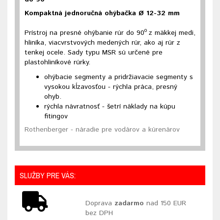
Kompaktná jednoručná ohýbačka Ø 12-32 mm
o
Prístroj na presné ohýbanie rúr do 90
z mäkkej medi,
hliníka, viacvrstvových medených rúr, ako aj rúr z
tenkej ocele. Sady typu MSR sú určené pre
plastohliníkové rúrky.
ohýbacie segmenty a pridržiavacie segmenty s
vysokou kĺzavosťou - rýchla práca, presný
ohyb.
rýchla návratnosť - šetrí náklady na kúpu
fitingov
Rothenberger - náradie pre vodárov a kúrenárov
SLUŽBY PRE VÁS:
Doprava
zadarmo
nad 150 EUR
bez DPH