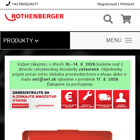
+421905624077
Registrovať
|
Prihlásiť
€
MENU
PRODUKTY
Vážení zákazníci, v dňoch
10.–14. 8. 2026
budeme mať z
dôvodu celozávodnej dovolenky
zatvorené
. Objednávky
prijaté počas tohto obdobia prostredníctvom e-shopu alebo e-
mailu
ant@ant.sk
vybavíme v pondelok
17. 8. 2026
.
Ďakujeme za pochopenie.