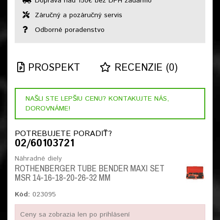
Doprava nad 150€ bez DPH zadarmo
Záručný a pozáručný servis
Odborné poradenstvo
PROSPEKT
RECENZIE (0)
NAŠLI STE LEPŠIU CENU? KONTAKUJTE NÁS,
DOROVNÁME!
POTREBUJETE PORADIŤ?
02/60103721
Náhradné diely
ROTHENBERGER TUBE BENDER MAXI SET
MSR 14-16-18-20-26-32 MM
Kód:
023095
Ceny sa zobrazia len po prihlásení