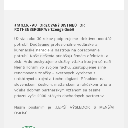
ant s.r.o.
- AUTORIZOVANÝ DISTRIBÚTOR
ROTHENBERGER W
erkzeuge
G
mb
H
Už viac ako 30 rokov podporujeme efektívnu montáž
potrubí. Dodávame profesionálne vodárske a
kúrenárske
náradie
a nástroje na opracovanie
potrubí. Naše riešenia prinášajú firmám efektivitu a
zisk. Hrdo poskytujeme služby, vďaka ktorým sú naši
klienti lídrami vo svojom fachu. Zastupujeme silné
renomované značky – svetových výrobcov s
unikátnymi strojmi a technológiami. Pôsobíme na
slovenskom, českom, maďarskom a rakúskom trhu a
vďaka dobrým partnerským vzťahom sa tešíme
priazni vyše 2000 stálych obchodných partnerov.
Naším poslaním je „LEPŠÍ VÝSLEDOK S MENŠÍM
ÚSILÍM“
.